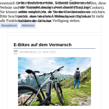
oder verschoben werden. Sinkende Inzidenzen und
essenziell für den Betrieb der Seite, während andere uns helfen, diese
Website und die Nutzererfahrung zu verbessern (Tracking Cookies).
mehr Geimpfte machen deren Durchführung zwar
Sie können selbst entscheiden, ob Sie die Cookies zulassen möchten.
wieder möglich, für die Veranstalter bedeuten sie
Bitte beachten Sie, dass bei einer Ablehnung womöglich nicht mehr
jedoch einen deutlichen Mehraufwand. Ein neuer
alle Funktionalitäten der Seite zur Verfügung stehen.
Sonderfonds soll helfen.
Akzeptieren
Ablehnen
E-Bikes auf dem Vormarsch
Veröffentlicht: 22. April 2021