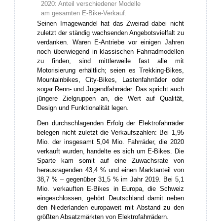
2020: Anteil verschiedener Modelle
am gesamten E-Bike-Verkauf.
Seinen Imagewandel hat das Zweirad dabei nicht
zuletzt der ständig wachsenden Angebotsvielfalt zu
verdanken. Waren E-Antriebe vor einigen Jahren
noch überwiegend in klassischen Fahrradmodellen
zu finden, sind mittlerweile fast alle mit
Motorisierung erhältlich; seien es Trekking-Bikes,
Mountainbikes, City-Bikes, Lastenfahrräder oder
sogar Renn- und Jugendfahrräder. Das spricht auch
jüngere Zielgruppen an, die Wert auf Qualität,
Design und Funktionalität legen.
Den durchschlagenden Erfolg der Elektrofahrräder
belegen nicht zuletzt die Verkaufszahlen: Bei 1,95
Mio. der insgesamt 5,04 Mio. Fahrräder, die 2020
verkauft wurden, handelte es sich um E-Bikes. Die
Sparte kam somit auf eine Zuwachsrate von
herausragenden 43,4 % und einen Marktanteil von
38,7 % – gegenüber 31,5 % im Jahr 2019. Bei 5,1
Mio. verkauften E-Bikes in Europa, die Schweiz
eingeschlossen, gehört Deutschland damit neben
den Niederlanden europaweit mit Abstand zu den
größten Absatzmärkten von Elektrofahrrädern.