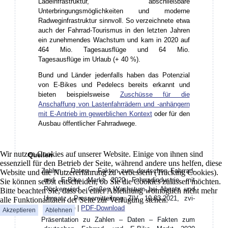
Ladeinfrastruktur, abschließbare
Unterbringungsmöglichkeiten und moderne
Radweginfrastruktur sinnvoll. So verzeichnete etwa
auch der Fahrrad-Tourismus in den letzten Jahren
ein zunehmendes Wachstum und kam in 2020 auf
464 Mio. Tagesausflüge und 64 Mio.
Tagesausflüge im Urlaub (+ 40 %).
Bund und Länder jedenfalls haben das Potenzial
von E-Bikes und Pedelecs bereits erkannt und
bieten beispielsweise
Zuschüsse für die
Anschaffung von Lastenfahrrädern und -anhängern
mit E-Antrieb im gewerblichen Kontext
oder für den
Ausbau öffentlicher Fahrradwege.
Wir nutzen Cookies auf unserer Website. Einige von ihnen sind
Quellen
essenziell für den Betrieb der Seite, während andere uns helfen, diese
Zahlen – Daten – Fakten zum deutschen Fahrrad-
Website und die Nutzererfahrung zu verbessern (Tracking Cookies).
und E-Bike Markt 2020 Fahrradindustrie mit
Sie können selbst entscheiden, ob Sie die Cookies zulassen möchten.
Rückenwind - Großes Wachstum bei Absatz und
Bitte beachten Sie, dass bei einer Ablehnung womöglich nicht mehr
Umsatz, Pressemitteilung ZIV, 10.03.2021, zvi-
alle Funktionalitäten der Seite zur Verfügung stehen.
zweirad.de |
PDF-Download
Akzeptieren
Ablehnen
Präsentation zu Zahlen – Daten – Fakten zum