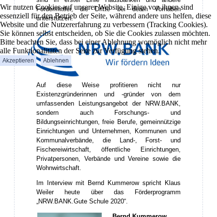
Wir nutzen Cookies auf unserer Website. Einige von ihnen sind
Fördermittler, die Dritte bei deren Vorhaben
essenziell für den Betrieb der Seite, während andere uns helfen, diese
unterstützen.
Website und die Nutzererfahrung zu verbessern (Tracking Cookies).
Sie können selbst entscheiden, ob Sie die Cookies zulassen möchten.
Bitte beachten Sie, dass bei einer Ablehnung womöglich nicht mehr
alle Funktionalitäten der Seite zur Verfügung stehen.
Akzeptieren
Ablehnen
Auf diese Weise profitieren nicht nur
Existenzgründerinnen und -gründer von dem
umfassenden Leistungsangebot der NRW.BANK,
sondern auch Forschungs- und
Bildungseinrichtungen, freie Berufe, gemeinnützige
Einrichtungen und Unternehmen, Kommunen und
Kommunalverbände, die Land-, Forst- und
Fischereiwirtschaft, öffentliche Einrichtungen,
Privatpersonen, Verbände und Vereine sowie die
Wohnwirtschaft.
Im Interview mit Bernd Kummerow spricht Klaus
Weiler heute über das Förderprogramm
„NRW.BANK.Gute Schule 2020“.
Bernd Kummerow