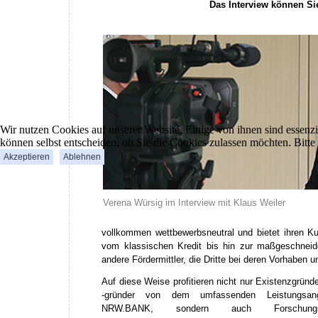
Das Interview können Si
Wir nutzen Cookies auf unserer Website. Einige von ihnen sind essenzi
können selbst entscheiden, ob Sie die Cookies zulassen möchten. Bitte
Akzeptieren
Ablehnen
Verena Würsig im Interview mit Klaus Weiler
vollkommen wettbewerbsneutral und bietet ihren Ku
vom klassischen Kredit bis hin zur maßgeschneide
andere Fördermittler, die Dritte bei deren Vorhaben u
Auf diese Weise profitieren nicht nur Existenzgründ
-gründer von dem umfassenden Leistungsan
NRW.BANK, sondern auch Forschun