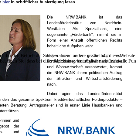
e
hier
in schriftlicher Ausfertigung lesen.
Die NRW.BANK ist das
Landesförderinstitut von Nordrhein-
Westfalen. Als Spezialbank, eine
sogenannte „Förderbank“, nimmt sie in
Form einer Anstalt öffentlichen Rechts
hoheitliche Aufgaben wahr.
ell für den Betrieb der Seite, während andere uns helfen, diese Websit
Indem sie eine große Zahl von
 beachten Sie, dass bei einer Ablehnung womöglich nicht mehr alle Funk
Förderprodukten für Unternehmen, Gründer
und Wohnwirtschaft verantwortet, kommt
die NRW.BANK ihrem politischen Auftrag
der Struktur- und Wirtschaftsförderung
nach.
Dabei agiert das Landesförderinstitut
nden das gesamte Spektrum kreditwirtschaftlicher Förderprodukte –
rten Beratung. Antragssteller sind in erster Linie Hausbanken und
nterstützen.
erinnen und
gebot der
gs- und