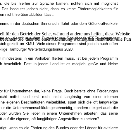
die bis hierher zur Sprache kamen, richten sich mit möglichst
 Das bedeutet jedoch nicht, dass es keine Fördermöglichkeiten für
n nicht hierüber abbilden lässt.
ramme in der deutschen Binnenschifffahrt oder dem Güterkraftverkehr
ell für den Betrieb der Seite, während andere uns helfen, diese Websit
me an, die oft aus dem Europäischen Sozialfonds (ESF) unterstützt
 beachten Sie, dass bei einer Ablehnung womöglich nicht mehr alle Funk
 sich gezielt an KMU. Viele dieser Programme sind jedoch auch offen
teilige Hamburger Weiterbildungsbonus 2020.
er mindestens in ein Vorhaben fließen muss, ist bei jedem Programm
och beachtlich. Fast in jedem Land ist es möglich, große und kleine
r für Unternehmen dar, keine Frage. Doch bereits ohne Förderungen
cht mittel- und erst recht nicht langfristig von einer internen
seine eigenen Beschäftigten weiterbildet, spart sich die oft langwierige
 nur die Unternehmensabläufe geschmeidig, sondern steigert auch die
Oder würden Sie lieber in einem Unternehmen arbeiten, das seine
 auf die eigenen, oft langjährigen Angestellten zu setzen?
tigt, wenn es die Förderung des Bundes oder der Länder für avisierte