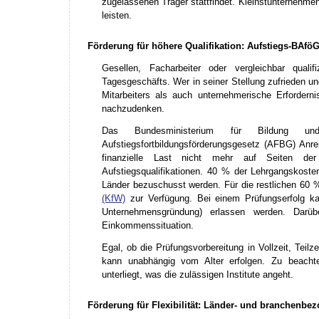
zugelassenen Träger stattfindet. Kleinstunternehmen
leisten.
Förderung für höhere Qualifikation: Aufstiegs-BAfö
Gesellen, Facharbeiter oder vergleichbar quali
Tagesgeschäfts. Wer in seiner Stellung zufrieden un
Mitarbeiters als auch unternehmerische Erforderni
nachzudenken.
Das Bundesministerium für Bildung
Aufstiegsfortbildungsförderungsgesetz (AFBG) Anre
finanzielle Last nicht mehr auf Seiten der 
Aufstiegsqualifikationen. 40 % der Lehrgangsko
Länder bezuschusst werden. Für die restlichen 60 
(KfW)
zur Verfügung. Bei einem Prüfungserfolg k
Unternehmensgründung) erlassen werden. Darü
Einkommenssituation.
Egal, ob die Prüfungsvorbereitung in Vollzeit, Teilz
kann unabhängig vom Alter erfolgen. Zu beacht
unterliegt, was die zulässigen Institute angeht.
Förderung für Flexibilität: Länder- und branchenb