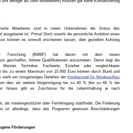
 (mit weniger als zehn Mitarbeitern) müssen gar keine Kofinanzierung
G
fizierte Mitarbeiter sind in vielen Unternehmen die Stütze des
d ausgelastet ist: Prima! Doch sowohl die persönliche Ambition eines
sse können es sinnvoll erscheinen lassen, über gezielten Aufstieg
 und Forschung (BMBF) hat darum mit dem neuen
ize geschaffen, höhere Qualifikationen anzustreben. Damit liegt die
Meister, Techniker, Fachwirte, Erzieher oder vergleichbarer
sten bis zu einem Maximum von 15.000 Euro können durch Bund und
% steht ein zinsgünstiges Darlehen der
Kreditanstalt für Wiederaufbau
ann dies als weitere Vergünstigung bis zu 40 % (bis zu 66 % bei
ber hinaus gibt es Zuschüsse für die Lebenshaltung je nach
eit, als mediengestützter oder Fernlehrgang stattfindet: Die Förderung
en ist allerdings, dass das Programm gewissen Beschränkungen
ezogene Förderungen