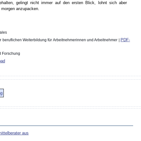
ehalten, gelingt nicht immer auf den ersten Blick, lohnt sich aber
on morgen anzupacken.
iales
PDF-
er beruflichen Weiterbildung für Arbeitnehmerinnen und Arbeitnehmer |
nd Forschung
oad
ng
ttelberater aus