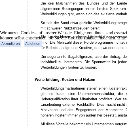
Die drei Maßnahmen des Bundes und der Länder, 
allgemeinen Bedingungen an ein breites Spektrum.
Weiterbildungen gibt, wenn sich das avisierte Vorhabe
So hält der Bund etwa gezielte Weiterbildungsprog
mit schweren Nutzfahrzeugen bereit.
Wir nutzen Cookies auf unserer Website. Einige von ihnen sind essenzi
Die Länder bieten je eigene Weiterbildungsprogram
können selbst entscheiden, ob Sie die Cookies zulassen möchten. Bitte
sind. Die Mehrzahl dieser Förderprogramme richtet
Akzeptieren
Ablehnen
für Selbstständige und Kreative, so etwa der sechs
Die sogenannte Bagatellgrenze, also der Betrag, d
individuell zu betrachten. Die Spannweite ist jed
Weiterbildungen fördern zu lassen.
Weiterbildung: Kosten und Nutzen
Weiterbildungsmaßnahmen stellen einen Kostenfakto
gibt es kaum eine Unternehmensstruktur, die ni
Höherqualifikation ihrer Mitarbeiter profitiert. Wer 
Einarbeitung externer Fachkräfte. Dies macht nicht
Motivation und das Engagement der Mitarbeiter. 
höheren Posten immer von außen her besetzt, anstatt
All diese Vorteile bekommt ein Unternehmen vergüns