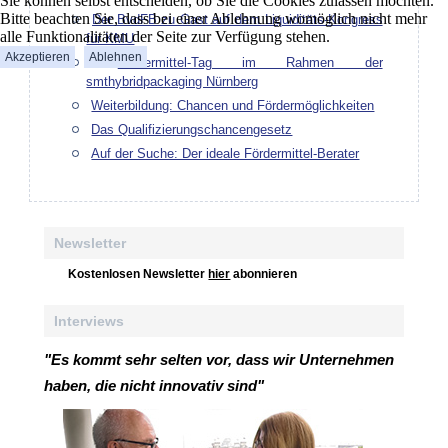
Sie können selbst entscheiden, ob Sie die Cookies zulassen möchten.
Bitte beachten Sie, dass bei einer Ablehnung womöglich nicht mehr
Der BvdFB zu Gast auf dem Liquiditäts-Kongress
alle Funktionalitäten der Seite zur Verfügung stehen.
für KMU
Akzeptieren
Ablehnen
Fördermittel-Tag im Rahmen der
smthybridpackaging Nürnberg
Weiterbildung: Chancen und Fördermöglichkeiten
Das Qualifizierungschancengesetz
Auf der Suche: Der ideale Fördermittel-Berater
Newsletter
Kostenlosen Newsletter
hier
abonnieren
Interviews
"Es kommt sehr selten vor, dass wir Unternehmen
haben, die nicht innovativ sind"