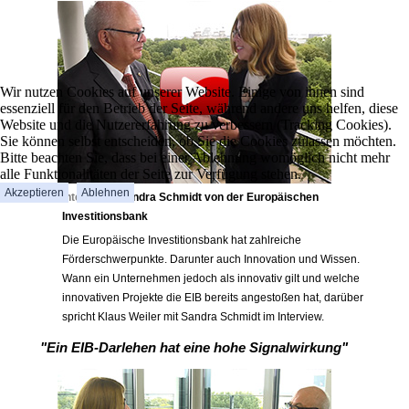
Wir nutzen Cookies auf unserer Website. Einige von ihnen sind
essenziell für den Betrieb der Seite, während andere uns helfen, diese
Website und die Nutzererfahrung zu verbessern (Tracking Cookies).
Sie können selbst entscheiden, ob Sie die Cookies zulassen möchten.
Bitte beachten Sie, dass bei einer Ablehnung womöglich nicht mehr
alle Funktionalitäten der Seite zur Verfügung stehen.
Akzeptieren
Ablehnen
Interview -
Sandra Schmidt von der Europäischen
Investitionsbank
Die Europäische Investitionsbank hat zahlreiche
Förderschwerpunkte. Darunter auch Innovation und Wissen.
Wann ein Unternehmen jedoch als innovativ gilt und welche
innovativen Projekte die EIB bereits angestoßen hat, darüber
spricht Klaus Weiler mit Sandra Schmidt im Interview.
"Ein EIB-Darlehen hat eine hohe Signalwirkung"