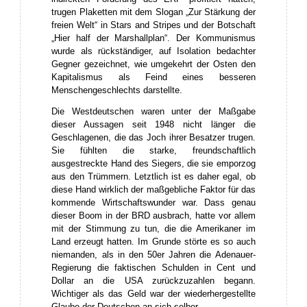
trugen Plaketten mit dem Slogan „Zur Stärkung der
freien Welt“ in Stars and Stripes und der Botschaft
„Hier half der Marshallplan“. Der Kommunismus
wurde als rückständiger, auf Isolation bedachter
Gegner gezeichnet, wie umgekehrt der Osten den
Kapitalismus als Feind eines besseren
Menschengeschlechts darstellte.
Die Westdeutschen waren unter der Maßgabe
dieser Aussagen seit 1948 nicht länger die
Geschlagenen, die das Joch ihrer Besatzer trugen.
Sie fühlten die starke, freundschaftlich
ausgestreckte Hand des Siegers, die sie emporzog
aus den Trümmern. Letztlich ist es daher egal, ob
diese Hand wirklich der maßgebliche Faktor für das
kommende Wirtschaftswunder war. Dass genau
dieser Boom in der BRD ausbrach, hatte vor allem
mit der Stimmung zu tun, die die Amerikaner im
Land erzeugt hatten. Im Grunde störte es so auch
niemanden, als in den 50er Jahren die Adenauer-
Regierung die faktischen Schulden in Cent und
Dollar an die USA zurückzuzahlen begann.
Wichtiger als das Geld war der wiederhergestellte
Glaube der Deutschen an sich selber.