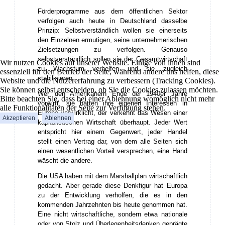
Förderprogramme aus dem öffentlichen Sektor
verfolgen auch heute in Deutschland dasselbe
Prinzip: Selbstverständlich wollen sie einerseits
den Einzelnen ermutigen, seine unternehmerischen
Zielsetzungen zu verfolgen. Genauso
selbstverständlich sollen sie der Gesamtwirtschaft
Wir nutzen Cookies auf unserer Website. Einige von ihnen sind
zu Wachstum verhelfen und sie zugleich
essenziell für den Betrieb der Seite, während andere uns helfen, diese
stabilisieren.
Website und die Nutzererfahrung zu verbessern (Tracking Cookies).
Sie können selbst entscheiden, ob Sie die Cookies zulassen möchten.
Wer den Amerikanern Ende der 1940er Jahre
Bitte beachten Sie, dass bei einer Ablehnung womöglich nicht mehr
vorwirft, sie hätten ihre eigenen Interessen in
alle Funktionalitäten der Seite zur Verfügung stehen.
Europa verwirklicht, der verkennt das Wesen einer
Akzeptieren
Ablehnen
kapitalistischen Wirtschaft überhaupt. Jeder Wert
entspricht hier einem Gegenwert, jeder Handel
stellt einen Vertrag dar, von dem alle Seiten sich
einen wesentlichen Vorteil versprechen, eine Hand
wäscht die andere.
Die USA haben mit dem Marshallplan wirtschaftlich
gedacht. Aber gerade diese Denkfigur hat Europa
zu der Entwicklung verholfen, die es in den
kommenden Jahrzehnten bis heute genommen hat.
Eine nicht wirtschaftliche, sondern etwa nationale
oder von Stolz und Überlegenheitsdenken geprägte