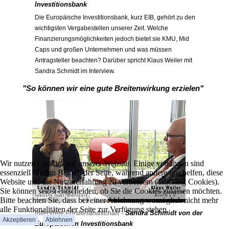
Investitionsbank
Die Europäische Investitionsbank, kurz EIB, gehört zu den
wichtigsten Vergabestellen unserer Zeit. Welche
Finanzierungsmöglichkeiten jedoch bietet sie KMU, Mid
Caps und großen Unternehmen und was müssen
Antragsteller beachten? Darüber spricht Klaus Weiler mit
Sandra Schmidt im Interview.
"So können wir eine gute Breitenwirkung erzielen"
Wir nutzen Cookies auf unserer Website. Einige von ihnen sind
essenziell für den Betrieb der Seite, während andere uns helfen, diese
Website und die Nutzererfahrung zu verbessern (Tracking Cookies).
Sie können selbst entscheiden, ob Sie die Cookies zulassen möchten.
Bitte beachten Sie, dass bei einer Ablehnung womöglich nicht mehr
alle Funktionalitäten der Seite zur Verfügung stehen.
Interview Förderlandschaft -
Sandra Schmidt
von der
Akzeptieren
Ablehnen
Europäischen Investitionsbank