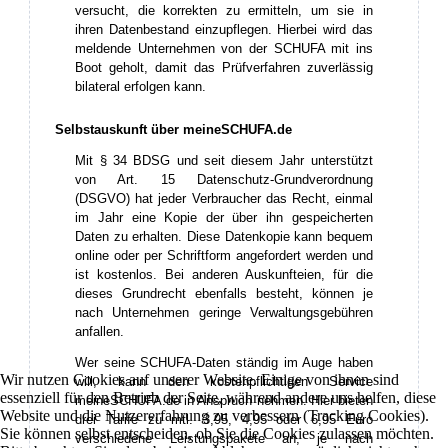
versucht, die korrekten zu ermitteln, um sie in
ihren Datenbestand einzupflegen. Hierbei wird das
meldende Unternehmen von der SCHUFA mit ins
Boot geholt, damit das Prüfverfahren zuverlässig
bilateral erfolgen kann.
Selbstauskunft über meineSCHUFA.de
Mit § 34 BDSG und seit diesem Jahr unterstützt
von Art. 15 Datenschutz-Grundverordnung
(DSGVO) hat jeder Verbraucher das Recht, einmal
im Jahr eine Kopie der über ihn gespeicherten
Daten zu erhalten. Diese Datenkopie kann bequem
online oder per Schriftform angefordert werden und
ist kostenlos. Bei anderen Auskunfteien, für die
dieses Grundrecht ebenfalls besteht, können je
nach Unternehmen geringe Verwaltungsgebühren
anfallen.
Wer seine SCHUFA-Daten ständig im Auge haben
Wir nutzen Cookies auf unserer Website. Einige von ihnen sind
will, kann den kostenpflichtigen Service
essenziell für den Betrieb der Seite, während andere uns helfen, diese
meineSCHUFA.de in Anspruch nehmen. Hier bieten
Website und die Nutzererfahrung zu verbessern (Tracking Cookies).
drei Tarife zu mtl. 3,95, 4,95 oder 6,95 Euro
Sie können selbst entscheiden, ob Sie die Cookies zulassen möchten.
verschiedene Leistungspakete an, je nach