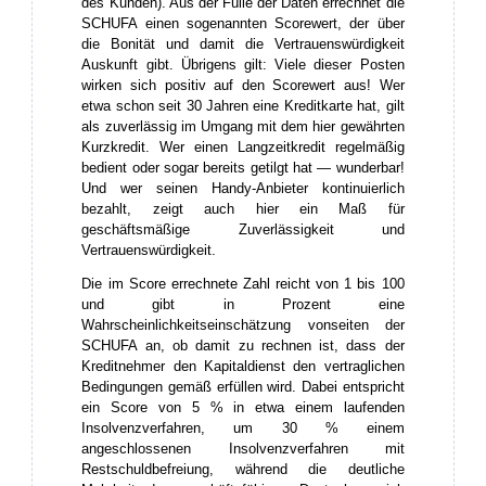
des Kunden). Aus der Fülle der Daten errechnet die
SCHUFA einen sogenannten Scorewert, der über
die Bonität und damit die Vertrauenswürdigkeit
Auskunft gibt. Übrigens gilt: Viele dieser Posten
wirken sich positiv auf den Scorewert aus! Wer
etwa schon seit 30 Jahren eine Kreditkarte hat, gilt
als zuverlässig im Umgang mit dem hier gewährten
Kurzkredit. Wer einen Langzeitkredit regelmäßig
bedient oder sogar bereits getilgt hat — wunderbar!
Und wer seinen Handy-Anbieter kontinuierlich
bezahlt, zeigt auch hier ein Maß für
geschäftsmäßige Zuverlässigkeit und
Vertrauenswürdigkeit.
Die im Score errechnete Zahl reicht von 1 bis 100
und gibt in Prozent eine
Wahrscheinlichkeitseinschätzung vonseiten der
SCHUFA an, ob damit zu rechnen ist, dass der
Kreditnehmer den Kapitaldienst den vertraglichen
Bedingungen gemäß erfüllen wird. Dabei entspricht
ein Score von 5 % in etwa einem laufenden
Insolvenzverfahren, um 30 % einem
angeschlossenen Insolvenzverfahren mit
Restschuldbefreiung, während die deutliche