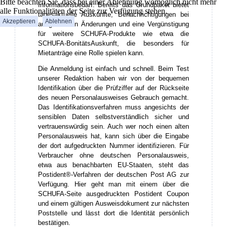
Bitte beachten Sie, dass bei einer Ablehnung womöglich nicht mehr
Informationsbedarf. Bereits das Grundpaket bietet
alle Funktionalitäten der Seite zur Verfügung stehen.
tagesaktuelle Auskünfte, Benachrichtigungen bei
Akzeptieren
Ablehnen
ausgewählten Änderungen und eine Vergünstigung
für weitere SCHUFA-Produkte wie etwa die
SCHUFA-BonitätsAuskunft, die besonders für
Mietanträge eine Rolle spielen kann.
Die Anmeldung ist einfach und schnell. Beim Test
unserer Redaktion haben wir von der bequemen
Identifikation über die Prüfziffer auf der Rückseite
des neuen Personalausweises Gebrauch gemacht.
Das Identifikationsverfahren muss angesichts der
sensiblen Daten selbstverständlich sicher und
vertrauenswürdig sein. Auch wer noch einen alten
Personalausweis hat, kann sich über die Eingabe
der dort aufgedruckten Nummer identifizieren. Für
Verbraucher ohne deutschen Personalausweis,
etwa aus benachbarten EU-Staaten, steht das
Postident®-Verfahren der deutschen Post AG zur
Verfügung. Hier geht man mit einem über die
SCHUFA-Seite ausgedruckten Postident Coupon
und einem gültigen Ausweisdokument zur nächsten
Poststelle und lässt dort die Identität persönlich
bestätigen.